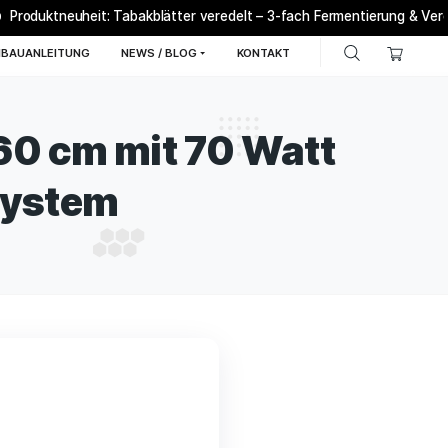
Produktneuheit: Tabakblätter veredelt – 3-fach F
AQ
BONSANTO® ANBAUANLEITUNG
NEWS / BLOG
K
0×60×160 cm mit 70
tfiltersystem