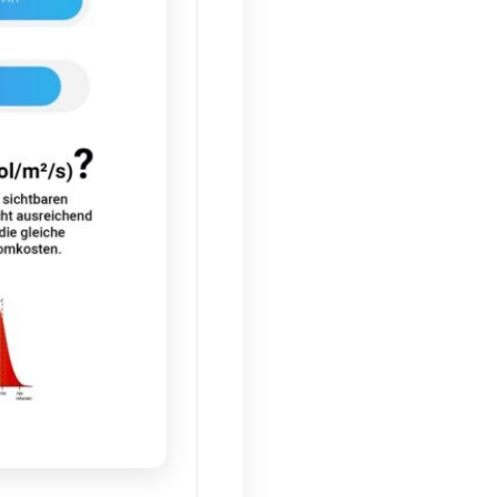
beschrieben. PAR umfasst die Wellenlängen,
er der Ertrag.
Bonsanto® LED-Lampen