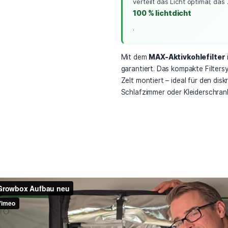
💡 Opt
door-Growing mühelos. Das Herzstück des
hwertige Bonsanto-Zelt mit kompakten
Die mitg
n 6
0 × 60 × 160 cm
.
70 W H
sorgt fü
iegend oder stehend
verwendet werden.
ermöglic
teckbarer Lampengestänge ist das Zelt
50 g p
und kinderleicht aufzubauen – ganz ohne
 und robust trägt es mühelos eine Belastung
. Bei 18
4,50 €
(tarifab
Mylar-
verteilt 
100 % l
.
Mit dem
MA