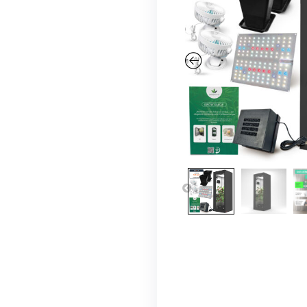
-
32
%