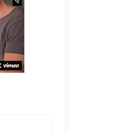
 Das kompakte Filtersystem wird platzsparend im
t – ideal für den diskreten Einsatz, z. B. im
r oder Kleiderschrank.