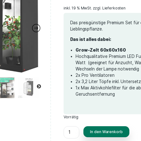
(
6
Bewertet mit
6
4.50
von 5,
279,00
€
basierend
auf
Kundenbewertunge
inkl. 19 % MwSt.
zzg
Das preisgüns
Lieblingspflan
Das ist alles 
Grow-Zel
Hochqualit
Watt (geei
Wechseln d
2x Pro Vent
2x 3,2 Lite
1x Max Akti
Geruchsent