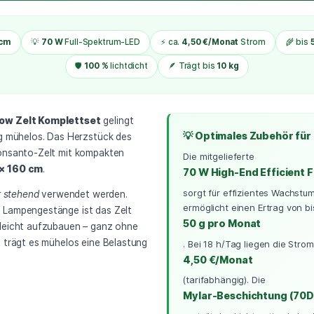
Bonsanto Mini Gr
Kompletts
Der perfekte Einstieg ins Indoor-Growing – kom
rundum sorglos.
 × 60 × 160 cm
💡
70 W
Full-Spektrum-LED
⚡ ca.
4,50 €/M
🛡️
100 %
lichtdicht
🪶 Trägt bis
o Mini Grow Zelt Komplettset
gelingt