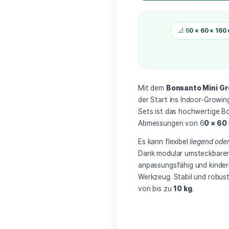
📐 6
0
Mit dem
Bonsant