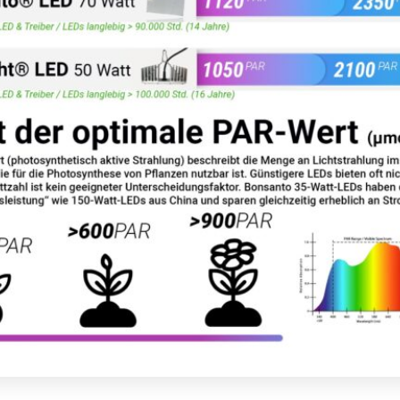
er LED-Lampe wird über den
PAR-Wert
(PPFD, μmol/(s·m²)) 
these ermöglichen.
r PAR-Wert, desto besser die Effizienz
– und desto größ
r hohe PAR-Werte, um den Ertrag zu maximieren.