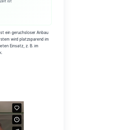
imales Zubehör für beste Ergebnisse
elieferte
igh-End Efficient Full-Spektrum-LED
r effizientes Wachstum in jeder Phase und
ht einen Ertrag von bis zu
ro Monat
 h/Tag liegen die Stromkosten bei nur ca.
/Monat
hängig). Die
Beschichtung (70D)
das Licht optimal; das Zelt ist
ichtdicht
X-Aktivkohlefilter
ist ein geruchsloser Anbau