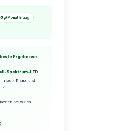
ow Zelt
et
pakt, leistungsstark &
onat
Strom
🌾 bis
50 g/Monat
Ertrag
10 kg