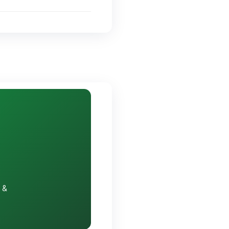
en Warenkorb
 (6)
ing