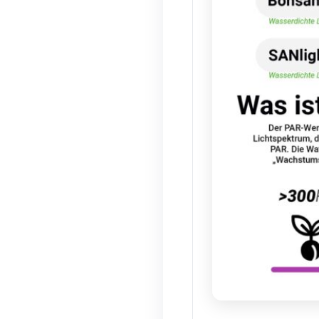
Die Güte ein
die Photosyn
Je höher de
verfügen übe