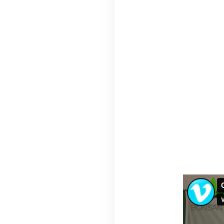
der Start ins In
Sets ist das hoc
Abmessungen vo
Es kann flexibel
l
Dank modular ums
anpassungsfähig 
Werkzeug. Stabil
von bis zu
10 kg
.