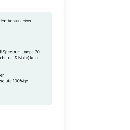
Kundenrezensionen)
189,00
€
n
l. Lieferkosten
tige Premium Set für den Anbau deiner
ze.
dabei:
t 60x60x160
ative Premium LED Full Spectrum Lampe 70
gnet für Anzucht, Wachstum & Blüte) kein
er Lampe notwendig
ilatoren
r Töpfe inkl. Untersetzer
vkohlefilter für die absolute 100%ige
fernung