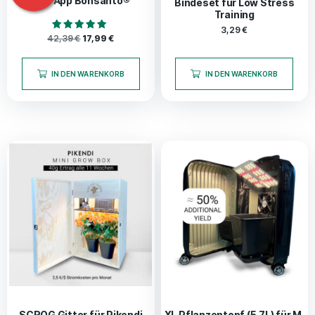
inkl. App Bonsanto®
Bindeset für Low Stress
Training
3,29
€
Bewertet mit
42,39
€
17,99
€
4.75
von 5
IN DEN WARENKORB
IN DEN WARENKORB
SCROG Gitter für Pikendi
XL Pflanzentopf (5,7L) für M,