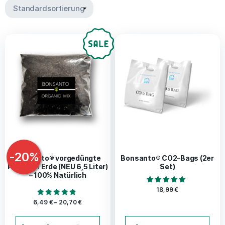
-
20
%
Bonsanto® vorgedüngte
Bonsanto® CO2-Bags (2er
Premium Erde (NEU 6,5 Liter)
Set)
– 100% Natürlich
Bewertet mit
18,99
€
4.71
von 5
Bewertet mit
6,49
€
–
20,70
€
4.58
von 5