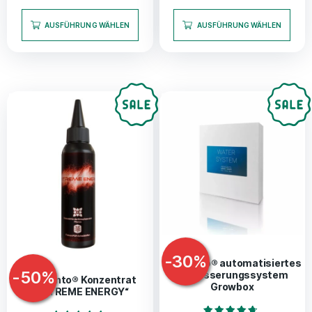
von 5
AUSFÜHRUNG WÄHLEN
AUSFÜHRUNG WÄHLEN
-
30
%
Bonsanto® automatisiertes
-
50
%
Bewässerungssystem
Bonsanto® Konzentrat
Growbox
„EXTREME ENERGY“