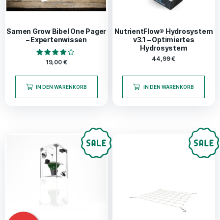
Samen Grow Bibel One Pager
NutrientFlow® Hydrosystem
– Expertenwissen
v3.1 – Optimiertes
Hydrosystem
44,99
€
Bewertet
19,00
€
mit
4.00
von 5
IN DEN WARENKORB
IN DEN WARENKORB