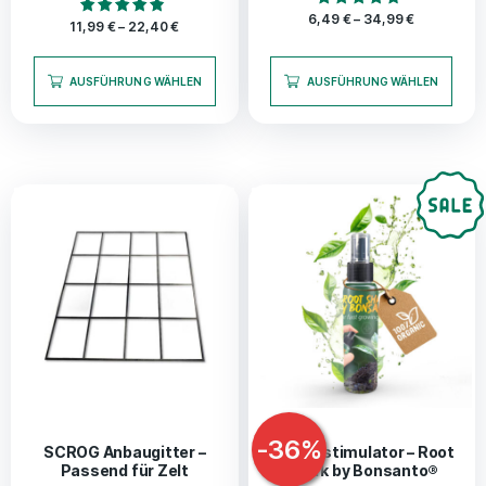
Bewertet mit
6,49
€
–
34,99
€
Bewertet mit
11,99
€
–
22,40
€
4.50
4.67
von 5
von 5
AUSFÜHRUNG WÄHLEN
AUSFÜHRUNG WÄHLEN
-
36
%
SCROG Anbaugitter –
Wurzelstimulator – Root
Passend für Zelt
Shark by Bonsanto®