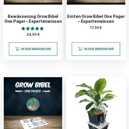
Bewässerung Grow Bibel
Ernten Grow Bibel One Pager
One Pager – Expertenwissen
– Expertenwissen
17,50
€
Bewertet mit
24,50
€
5.00
von 5
IN DEN WARENKORB
IN DEN WARENKORB