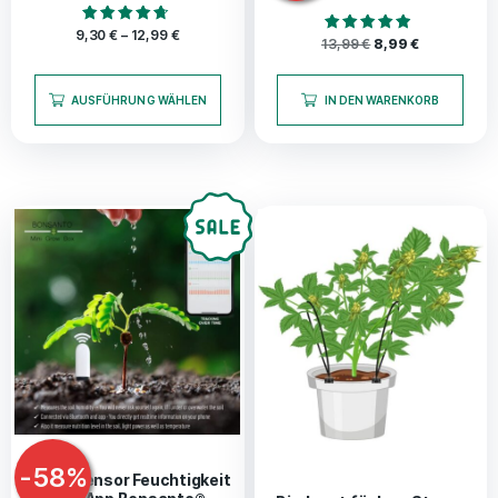
Bewertet mit
9,30
€
–
12,99
€
Bewertet mit
13,99
€
8,99
€
4.50
4.67
von 5
von 5
AUSFÜHRUNG WÄHLEN
IN DEN WARENKORB
-
58
%
Bodensensor Feuchtigkeit