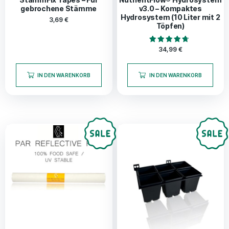
gebrochene Stämme
v3.0 – Kompaktes
Hydrosystem (10 Liter mit 2
3,69
€
Töpfen)
Bewertet mit
34,99
€
4.50
von 5
IN DEN WARENKORB
IN DEN WARENKORB