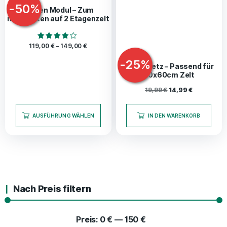
-
50
%
Etagen Modul – Zum
nachrüsten auf 2 Etagenzelt
Bewertet
119,00
€
–
149,00
€
mit
4.00
-
25
%
von 5
Scrog Netz – Passend für
60x60cm Zelt
19,99
€
14,99
€
AUSFÜHRUNG WÄHLEN
IN DEN WARENKORB
Nach Preis filtern
Preis:
0 €
—
150 €