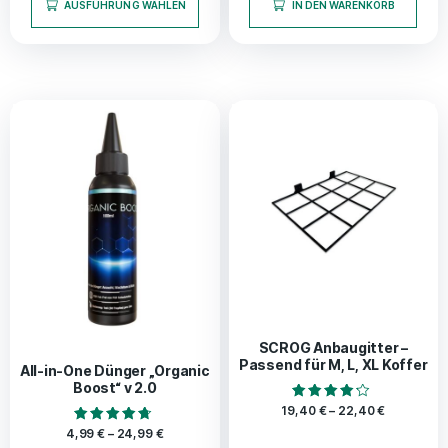
AUSFÜHRUNG WÄHLEN
IN DEN WARENKORB
SCROG Anbaugitter –
Passend für M, L, XL Koffer
All-in-One Dünger „Organic
Boost“ v 2.0
Bewertet
19,40
€
–
22,40
€
mit
Bewertet mit
4.00
4,99
€
–
24,99
€
4.50
von 5