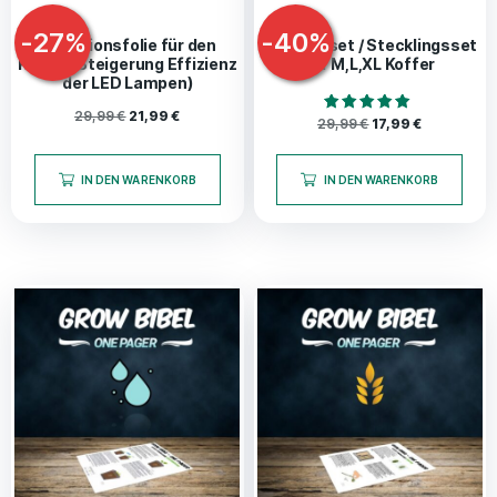
-
27
%
-
40
%
Reflexionsfolie für den
Anzuchtset / Stecklingsset
Koffer (Steigerung Effizienz
für M,L,XL Koffer
der LED Lampen)
29,99
€
21,99
€
Bewertet mit
29,99
€
17,99
€
5.00
von 5
IN DEN WARENKORB
IN DEN WARENKORB