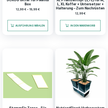
Box
L, XL Koffer + Untersetzer +
Halterung – Zum Nachrüsten
12,99
€
–
19,99
€
12,99
€
AUSFÜHRUNG WÄHLEN
IN DEN WARENKORB
StammFix Tapes – Für
NutrientFlow® Hydrosystem