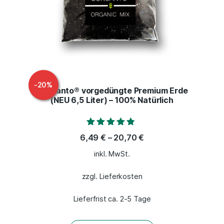
-
20
%
Bonsanto® vorgedüngte Premium Erde
(NEU 6,5 Liter) – 100% Natürlich
Bewertet mit
6,49
€
–
20,70
€
4.58
von 5
inkl. MwSt.
zzgl. Lieferkosten
Lieferfrist ca. 2-5 Tage