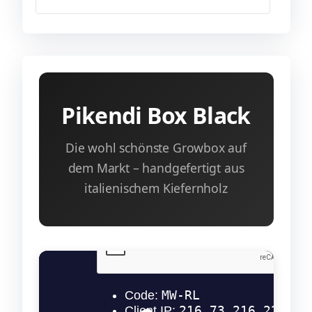
Pikendi Box Black
Die wohl schönste Growbox auf
dem Markt – handgefertigt aus
italienischem Kiefernholz