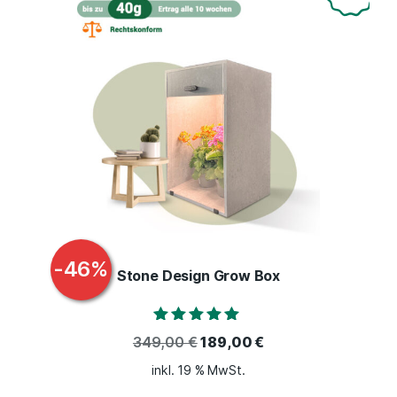
-
46
%
Stone Design Grow Box
Bewertet mit
349,00
€
189,00
€
5.00
von 5
inkl. 19 % MwSt.