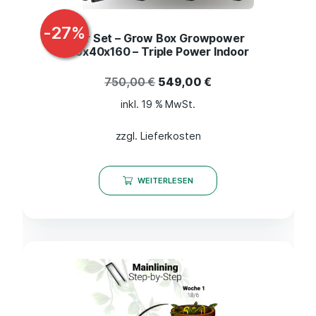
-
27
%
3er Set – Grow Box Growpower
40x40x160 – Triple Power Indoor
750,00
€
549,00
€
inkl. 19 % MwSt.
zzgl. Lieferkosten
WEITERLESEN