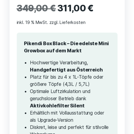
Bewertet mit
3
349,00
€
311,00
€
4.67
von 5,
basierend
auf
Kundenbewertungen
inkl. 19 % MwSt.
zzgl. Lieferkosten
Pikendi Box Black – Die edelste Mini
Growbox auf dem Markt
Hochwertige Verarbeitung,
Handgefertigt aus Österreich
Platz für bis zu 4 x 1L-Töpfe oder
größere Töpfe (4,3L / 5,7L)
Optimale Luftzirkulation und
geruchsloser Betrieb dank
Aktivkohlefilter Silent
Erhältlich mit Vollausstattung oder
als Upgrade-Version
Diskret, leise und perfekt für stilvolle