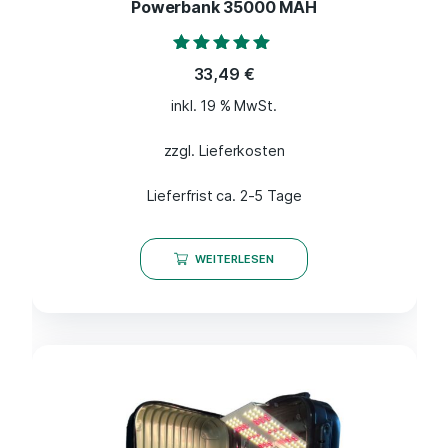
Powerbank 35000 MAH
Bewertet mit
33,49
€
5.00
von 5
inkl. 19 % MwSt.
zzgl. Lieferkosten
Lieferfrist ca. 2-5 Tage
WEITERLESEN