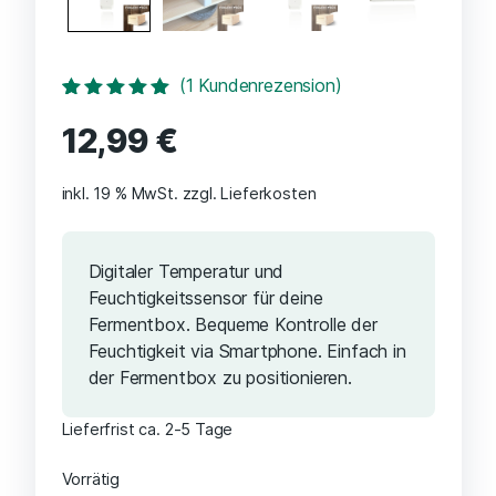
(
1
Kundenrezension)
Bewertet mit
1
12,99
€
5.00
von 5,
basierend auf
Kundenbewertung
inkl. 19 % MwSt.
zzgl. Lieferkosten
Digitaler Temperatur und
Feuchtigkeitssensor für deine
Fermentbox. Bequeme Kontrolle der
Feuchtigkeit via Smartphone. Einfach in
der Fermentbox zu positionieren.
Lieferfrist ca. 2-5 Tage
Vorrätig