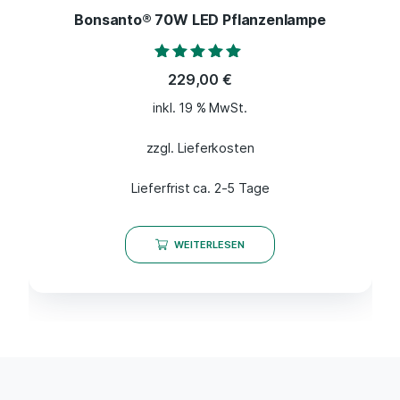
Bonsanto® 70W LED Pflanzenlampe
Bewertet mit
229,00
€
4.80
von 5
inkl. 19 % MwSt.
zzgl. Lieferkosten
Lieferfrist ca. 2-5 Tage
WEITERLESEN