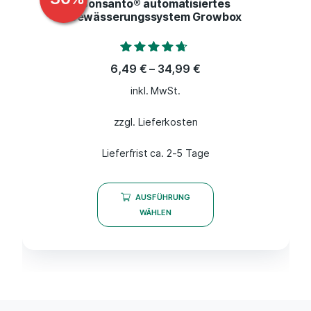
Bonsanto® automatisiertes
Bewässerungssystem Growbox
Bewertet mit
6,49
€
–
34,99
€
4.50
von 5
inkl. MwSt.
zzgl. Lieferkosten
Lieferfrist ca. 2-5 Tage
AUSFÜHRUNG
WÄHLEN