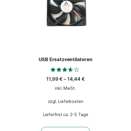
USB Ersatzventilatoren
Bewertet
11,99
€
–
14,44
€
mit
3.50
inkl. MwSt.
von 5
zzgl. Lieferkosten
Lieferfrist ca. 2-5 Tage