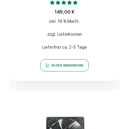
Bewertet mit
149,00
€
4.67
von 5
inkl. 19 % MwSt.
zzgl. Lieferkosten
Lieferfrist ca. 2-5 Tage
IN DEN WARENKORB