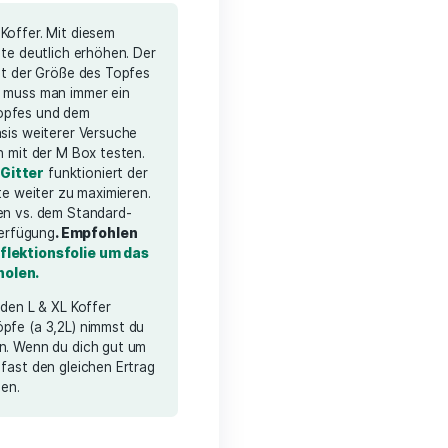
l. Lieferkosten
für den Bonsanto® M Koffer. Mit diesem
k kannst du deine Ernte deutlich erhöhen. Der
Pflanze hängt immer mit der Größe des Topfes
 einer Mini Grow Box muss man immer ein
wischen Größe des Topfes und dem
latz eingehen. Auf Basis weiterer Versuche
n XL Topf erfolgreich mit der M Box testen.
g mit einem
SCROG Gitter
funktioniert der
 perfekt um deine Ernte weiter zu maximieren.
 deutlich mehr Volumen vs. dem Standard-
r vs. 5,7 Liter)
zur Verfügung
. Empfohlen
ch die
Bonsanto Reflektionsfolie um das
urer M-Box rauszuholen.
der XL Topf auch für den L & XL Koffer