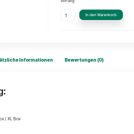
verwendet wer
einen großen 
deine Pflanze
wie mit zwei k
Lieferfrist ca. 2-5 
Vorrätig
In d
Zusätzliche Informationen
Bewertungen