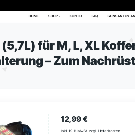
HOME
SHOP
KONTO
F
pf (5,7L) für M, L, 
Halterung – Zum N