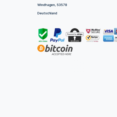
IN DEN WA
KONTAKTINFORMATION
Bonsanto® Inhaber: Stefan Mueller
Niederwindhagener Str. 56
Windhagen, 53578