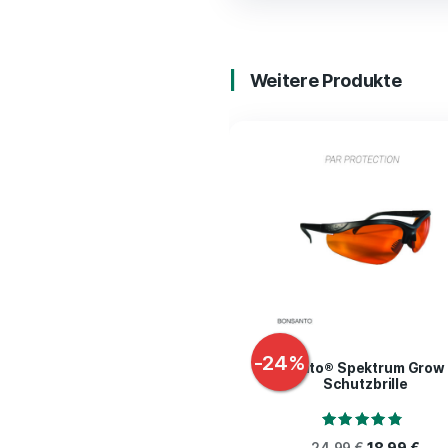
Lieferu
5,7 Liter Topf
Passender Unte
Halterung für 
Weitere Produ