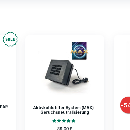
mfang:
rteller
M Box / L Box / XL Box
kte