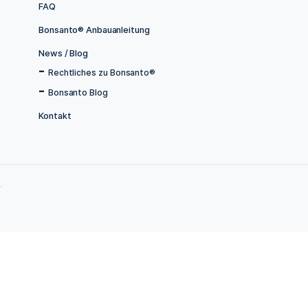
Tabakanbau
Tabakblätter
Bonsanto Spar-Aktionen %
Grow Boxen
Equipment zur Ertragssteigerung
Hydro Anbau
CO2 Generatoren und Bags
Trocknung Curing & Veredelung
Grow Bibel – Expertenwissen
Sonstige nützliche Produkte
Zubehör
Balkonkraftwerk
Jamaika Mini Grow Samen
Konto