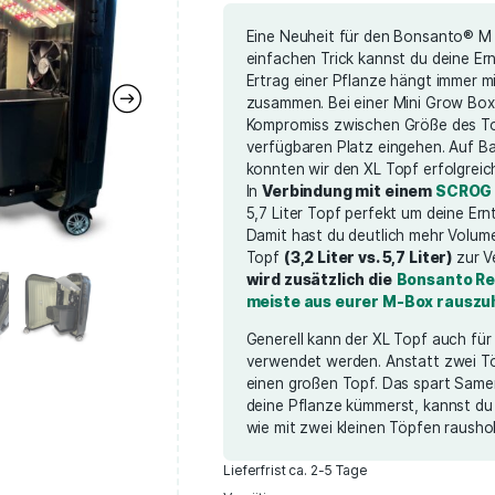
12,99
€
inkl. 19 % MwSt.
zzg
Eine Neuheit 
einfachen Tric
Ertrag einer 
zusammen. Bei
Kompromiss z
verfügbaren P
konnten wir de
In
Verbindun
5,7 Liter Topf
Damit hast du
Topf
(3,2 Lite
wird zusätzli
meiste aus e
Generell kann 