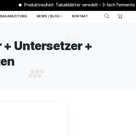
Produktneuheit: Tabakblätter ver
AQ
BONSANTO® ANBAUANLEITUNG
NEWS / BLOG
K
XL Koffer + Untersetz
achrüsten