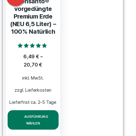
Bonsanto®
vorgedüngte
Premium Erde
(NEU 6,5 Liter) –
100% Natürlich
Bewertet mit
6,49
€
–
4.58
von 5
20,70
€
inkl. MwSt.
zzgl. Lieferkosten
Lieferfrist ca. 2-5 Tage
AUSFÜHRUNG
WÄHLEN