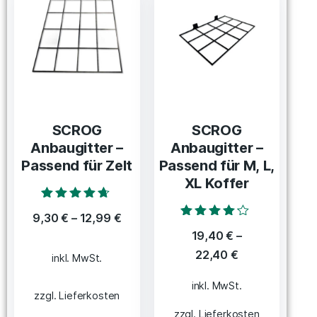
SCROG
SCROG
Anbaugitter –
Anbaugitter –
Passend für Zelt
Passend für M, L,
XL Koffer
Bewertet mit
9,30
€
–
12,99
€
4.50
Bewertet
von 5
19,40
€
–
mit
4.00
22,40
€
inkl. MwSt.
von 5
inkl. MwSt.
zzgl. Lieferkosten
zzgl. Lieferkosten