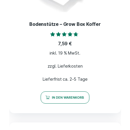
Bodenstütze – Grow Box Koffer
Bewertet mit
7,59
€
4.50
von 5
inkl. 19 % MwSt.
zzgl. Lieferkosten
Lieferfrist ca. 2-5 Tage
IN DEN WARENKORB