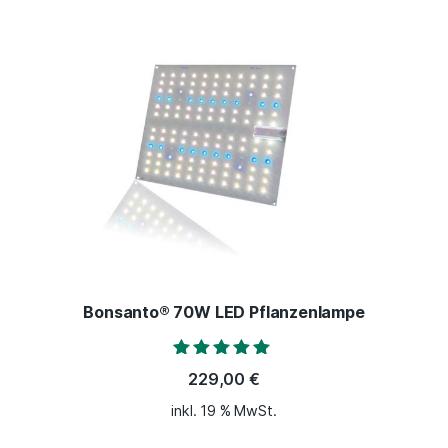
Bonsanto® 70W LED Pflanzenlampe
Bewertet mit
229,00
€
4.80
von 5
inkl. 19 % MwSt.