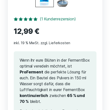
(
1
Kundenrezension)
Bewertet mit
1
12,99
€
5.00
von 5,
basierend auf
Kundenbewertung
inkl. 19 % MwSt.
zzgl. Lieferkosten
Wenn ihr eure Blüten in der FermentBox
optimal veredeln möchtet, ist
ProFerment
die perfekte Lösung für
euch. Ein Beutel des Pulvers in 150 ml
Wasser sorgt dafür, dass die
Luftfeuchtigkeit in eurer FermentBox
kontinuierlich
zwischen
65 % und
70 %
bleibt.