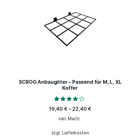
SCROG Anbaugitter – Passend für M, L, XL
Koffer
Bewertet
19,40
€
–
22,40
€
mit
4.00
inkl. MwSt.
von 5
zzgl. Lieferkosten