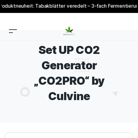
ktneuheit: Tabakblätter veredelt – 3-fach Fermentierung & 
Set UP CO2
Generator
„CO2PRO“ by
Culvine