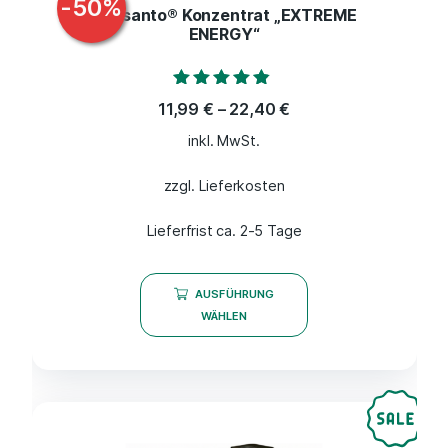
-
50
%
Bonsanto® Konzentrat „EXTREME
ENERGY“
Bewertet mit
11,99
€
–
22,40
€
4.67
von 5
inkl. MwSt.
zzgl. Lieferkosten
Lieferfrist ca. 2-5 Tage
AUSFÜHRUNG
WÄHLEN