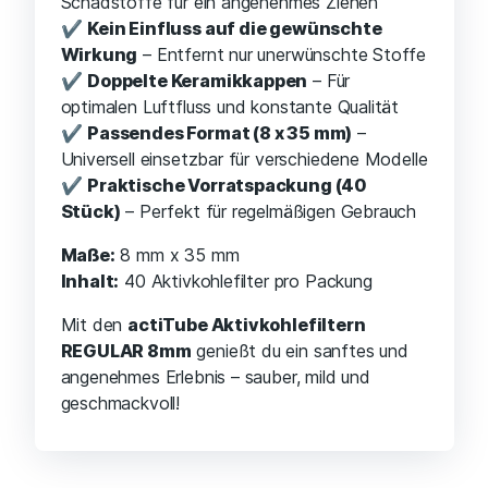
Schadstoffe für ein angenehmes Ziehen
✔
Kein Einfluss auf die gewünschte
Wirkung
– Entfernt nur unerwünschte Stoffe
✔
Doppelte Keramikkappen
– Für
optimalen Luftfluss und konstante Qualität
✔
Passendes Format (8 x 35 mm)
–
Universell einsetzbar für verschiedene Modelle
✔
Praktische Vorratspackung (40
Stück)
– Perfekt für regelmäßigen Gebrauch
Maße:
8 mm x 35 mm
Inhalt:
40 Aktivkohlefilter pro Packung
Mit den
actiTube Aktivkohlefiltern
REGULAR 8mm
genießt du ein sanftes und
angenehmes Erlebnis – sauber, mild und
geschmackvoll!