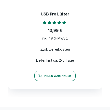
USB Pro Lüfter
Bewertet mit
13,99
€
5.00
von 5
inkl. 19 % MwSt.
zzgl. Lieferkosten
Lieferfrist ca. 2-5 Tage
IN DEN WARENKORB