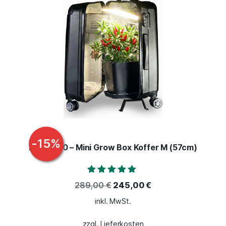
-
15
%
NEO V 3.0 – Mini Grow Box Koffer M (57cm)
Bewertet mit
289,00
€
245,00
€
4.79
von 5
inkl. MwSt.
zzgl. Lieferkosten