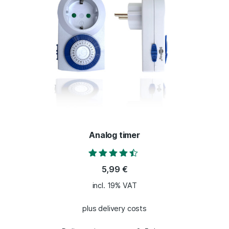
Analog timer
Rated
5,99
€
4.33
out of 5
incl. 19% VAT
plus delivery costs