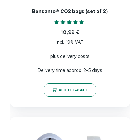
Bonsanto® CO2 bags (set of 2)
Rated
18,99
€
4.71
out of 5
incl. 19% VAT
plus delivery costs
Delivery time approx. 2-5 days
ADD TO BASKET