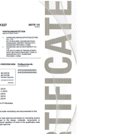
kg) und kompakt
ntage mit Kleber oder Schrauben
 (neueste Generation in schwarzer Optik)
chselrichter
nsupport bei Fragen zur Einrichtung
ry:
Wp Wattpeak (realistisch ca. 60 W pro Modul) / 2x Module à
r 700 W (gemäß Solarpaket I, neu)
230-Volt-Stecker
den der Paneele (3m Lang)