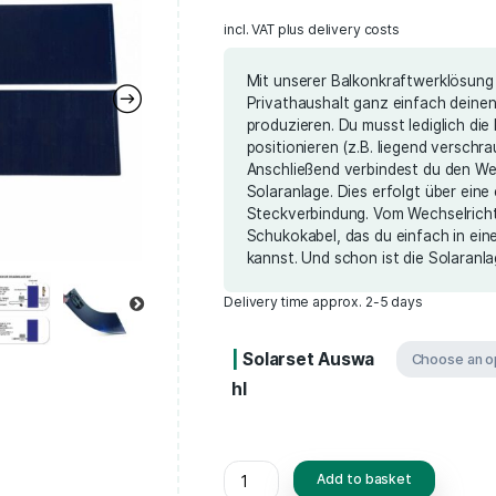
(
3
c
Rated
3
5.00
out
139,00
€
–
of 5 based
on
customer
ratings
incl. VAT
plus deliv
Mit unserer B
Privathaushal
produzieren. D
positionieren (
Anschließend 
Solaranlage. D
Steckverbindu
Schukokabel, 
kannst. Und s
Delivery time appr