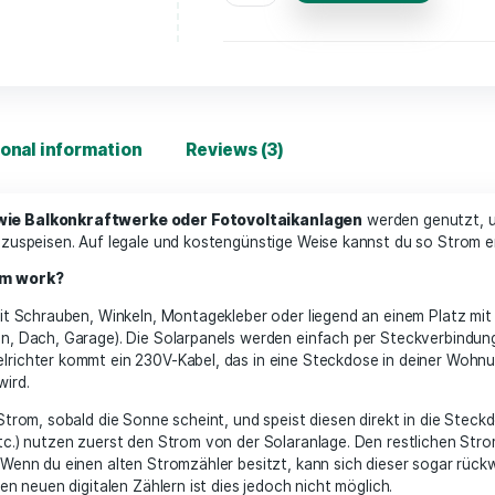
Solarset Au
hl
Add 
Additional information
Reviews (3)
anlagen wie Balkonkraftwerke oder Fotovoltaikanlag
eckdose einzuspeisen. Auf legale und kostengünstige Weise