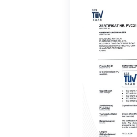
Extrem leicht (2 
Sehr einfache Mo
Moderne Ästhetik
Zuverlässiger We
24-Stunden-Kunde
Scope of delive
4x Module à 110 
1x Wechselrichte
Schukokabel mit 
Kabel zum Verbin