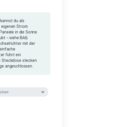
ustomer reviews)
239,00
€
ery costs
alkonkraftwerklösung kannst du als
t ganz einfach deinen eigenen Strom
u musst lediglich die Paneele in die Sonne
z.B. liegend verschraubt – siehe Bild).
verbindest du den Wechselrichter mit der
ies erfolgt über eine einfache
ng. Vom Wechselrichter führt ein
das du einfach in eine Steckdose stecken
chon ist die Solaranlage angeschlossen.
ox. 2-5 days