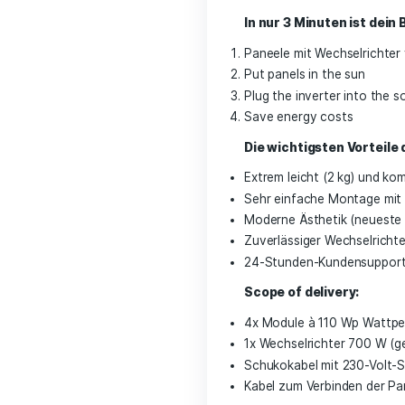
How does the s
Befestige die Sol
Außenbalkon, Car
verbunden. Aus d
Außensteckdose) 
Die Solaranlage p
(Lampen, Kühlsch
aus dem öffentli
Strom produziert 
In nur 3 Minute
Paneele mit Wech
Put panels in the
Plug the inverter
Save energy cos
Die wichtigsten