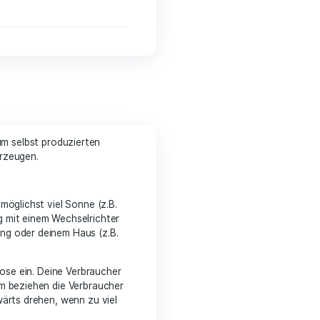
swa
to basket
en
werden genutzt, um selbst produzierten
 kannst du so Strom erzeugen.