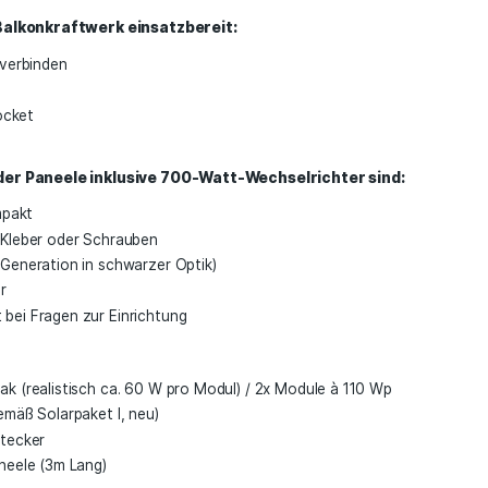
olar system work?
aranlage mit Schrauben, Winkeln, Montagekleber oder liegen
port, Rasen, Dach, Garage). Die Solarpanels werden einfac
em Wechselrichter kommt ein 230V-Kabel, das in eine Steck
gesteckt wird.
roduziert Strom, sobald die Sonne scheint, und speist diese
rank, TV etc.) nutzen zuerst den Strom von der Solaranlage
chen Netz. Wenn du einen alten Stromzähler besitzt, kann si
wird. Bei den neuen digitalen Zählern ist dies jedoch nicht m
n ist dein Balkonkraftwerk einsatzbereit:
selrichter verbinden
 sun
 into the socket
ts
 Vorteile der Paneele inklusive 700-Watt-Wechselrich