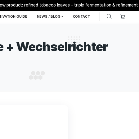
New product: refined tobacco leaves – triple ferme
Q
BONSANTO® CULTIVATION GUIDE
NEWS / BLOG
C
e Module + Wechselr
bel