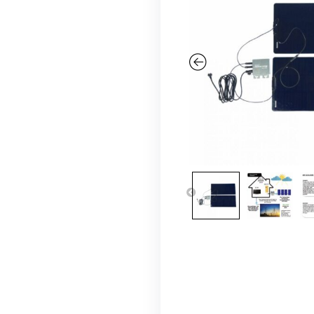
-
54
%