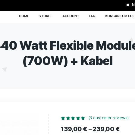
HOME
STORE
ACCOUNT
FA
rk 440 Watt Flexibl
(700W) + Ka