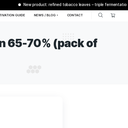
New product: refined tobacco le
Q
BONSANTO® CULTIVATION GUIDE
NEWS / BLOG
C
gulation 65-70% (pa