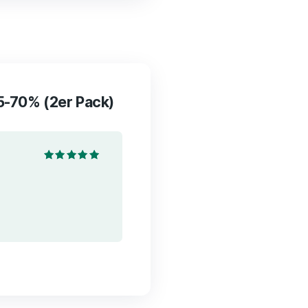
to basket
tsregulation 65-70% (2er Pack)
Rated
5
out