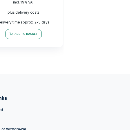
WIFI digital USB timer - incl.
XL
smartphone APP
Rated
12,99
€
5.00
out of 5
incl. 19% VAT
plus delivery costs
Delivery time approx. 2-5 days