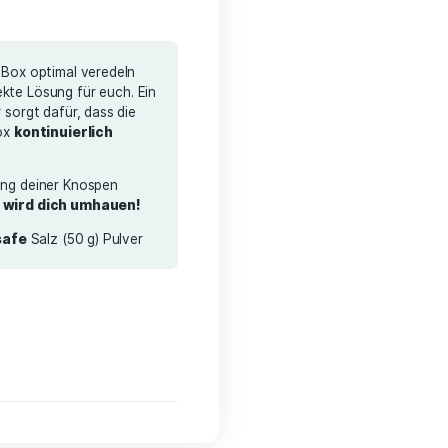
ustomer review)
elivery costs
 Blüten in der FermentBox optimal veredeln
roFerment
die perfekte Lösung für euch. Ein
vers in 150 ml Wasser sorgt dafür, dass die
eit in eurer FermentBox
kontinuierlich
% und 70 %
bleibt.
die beste Fermentierung deiner Knospen
.
Das Raucherlebnis wird dich umhauen!
ll entwickeltes
food-safe
Salz (50 g) Pulver
ox. 2-5 days