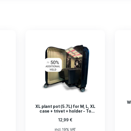
hon im Titel erwähnt, bin ich positiv überrascht.
die Schüssel in die Trockenbox gestellt und siehe da, von 
unktioniert wirklich super.
ustomers who have purchased this product may leave a revi