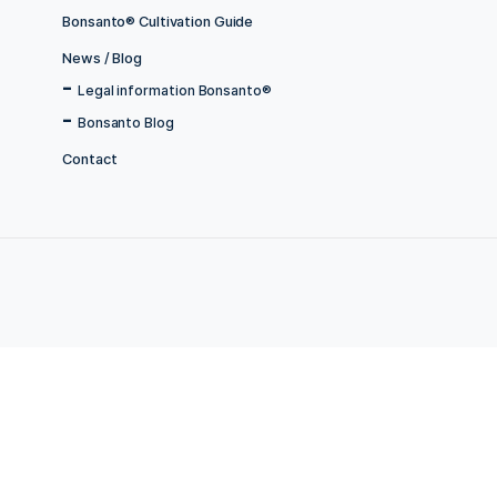
Tabakblätter
Bonsanto savings campaigns %
Grow Boxes
Equipment for increasing yield
Hydro cultivation
CO2 Generatoren und Bags
Drying Curing & Finishing
Grow Bible - Expert Knowledge
Other useful products
Accessories
Balcony power station
Jamaika Mini Grow Samen
Account