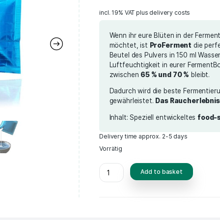
(
1
c
Rated
1
5.00
out
of 5 based
12,99
€
on
customer
rating
incl. 19% VAT
plus d
Wenn ihr eure
möchtet, ist
P
Beutel des Pul
Luftfeuchtigk
zwischen
65 
Dadurch wird 
gewährleistet
Inhalt: Spezie
Delivery time appr
Vorrätig