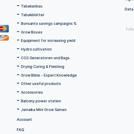
Menu
Home
store
All Articles
Tabakanbau