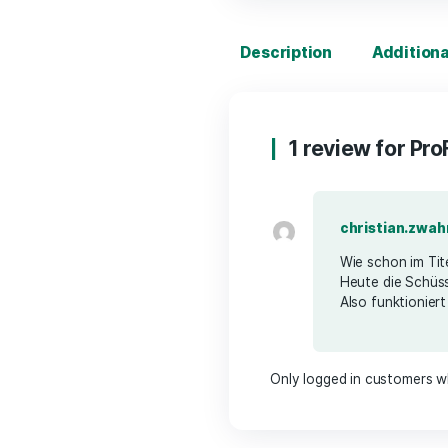
Description
A
1 review 
chris