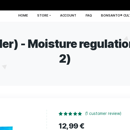
HOME
STORE
ACCOUNT
FA
owder) - Moisture re
2)