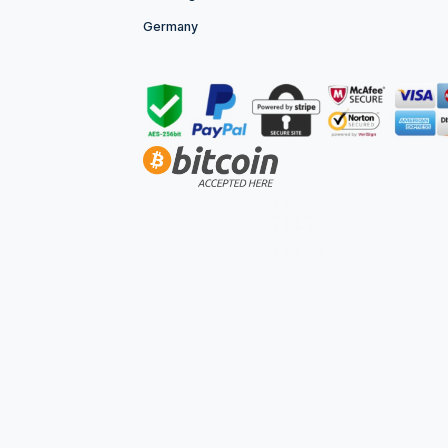
CONTACT INFORMATION
Bonsanto® Owner: Stefan Mueller
Niederwindhagener Str. 56
Windhagen, 53578
Germany