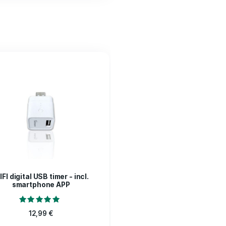
of 5
64% auf 70%.
ew.