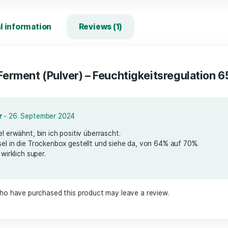
Add 
dditional information
Reviews (1)
for
ProFerment (Pulver) – Feuchtigkei
tian.zwahr
-
26. September 2024