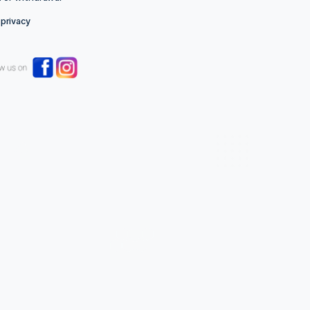
ADD TO BASKET
Links
Imprint
T&C
Right of withdrawal
Data privacy