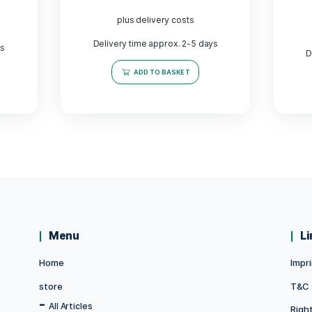
5000 MAH
XL plant pot (5.7L) for M, L, 
case + trivet + holder - To
retrofit
d
12,99
€
9
€
 5
incl. 19% VAT
 VAT
plus delivery costs
y costs
Delivery time approx. 2-5 days
rox. 2-5 days
ADD TO BASKET
MORE