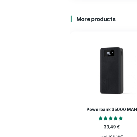
Wie sc
Heute 
Also f
Only logged in c
More products