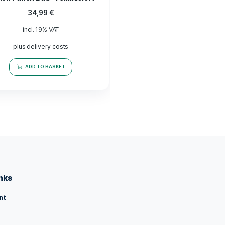
–
„Jamaika“ Kräuter Samen –
Lemon Punch Bud – Feminisiert
34,99
€
incl. 19% VAT
plus delivery costs
ADD TO BASKET