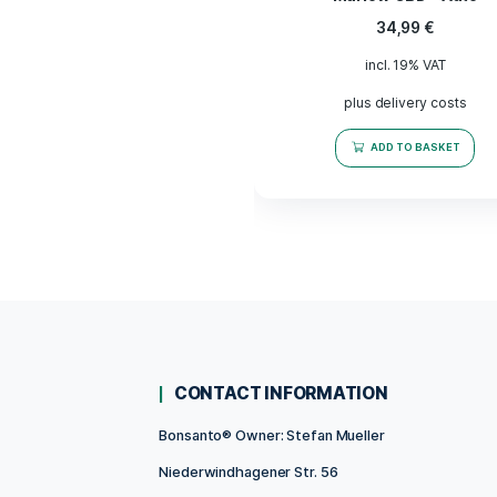
„Jamaika“ Kräuter
Marlow CBD
34,9
incl. 19%
plus deliver
ADD TO 