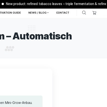
New product: refined tobacco leaves – t
Q
BONSANTO® CULTIVATION GUIDE
NEWS / BLOG
C
et Dream – Automati
20,99
€