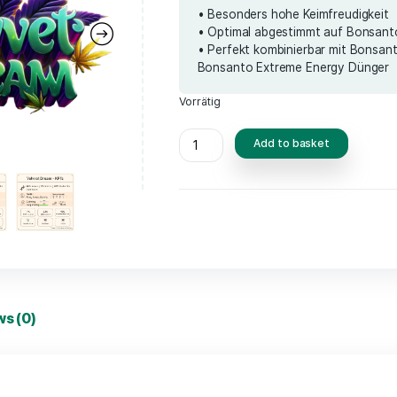
incl. 19% VAT
plus d
Spezielle Krä
• Besonders h
• Optimal abg
• Perfekt kom
Bonsanto Ext
Vorrätig
Add 