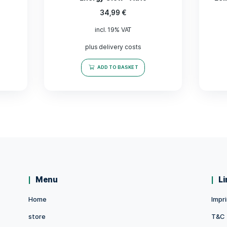
 Samen – Lilac
„Jamaika“ Kräuter Samen 
 – Auto
Energy Glow – Auto
9
€
34,99
€
 VAT
incl. 19% VAT
y costs
plus delivery costs
BASKET
ADD TO BASKET