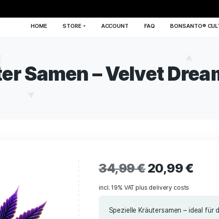
HOME
STORE
ACCOUNT
FA
räuter Samen – Velv
34,99
€