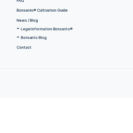
Grow Boxes
Equipment for increasing yield
Hydro cultivation
CO2 Generatoren und Bags
Drying Curing & Finishing
Grow Bible - Expert Knowledge
Other useful products
Accessories
Balcony power station
Jamaika Mini Grow Samen
Account
FAQ
Bonsanto® Cultivation Guide