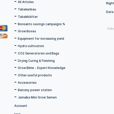
Menu
Home
store
All Articles
Tabakanbau
Tabakblätter
Bonsanto savings campaigns %