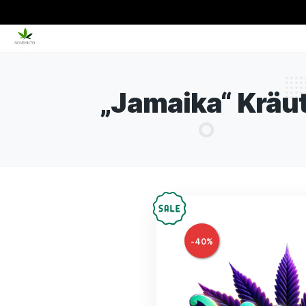
„Jamaika“ K
-
40
%