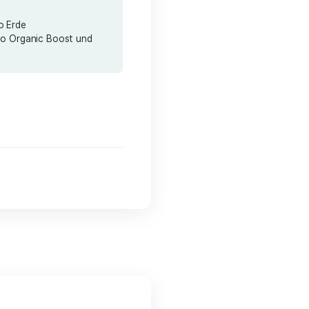
elivery costs
utersamen – ideal für den Mini-Grow-Anbau.
ohe Keimfreudigkeit
estimmt auf Bonsanto Erde
binierbar mit Bonsanto Organic Boost und
reme Energy Dünger
to basket