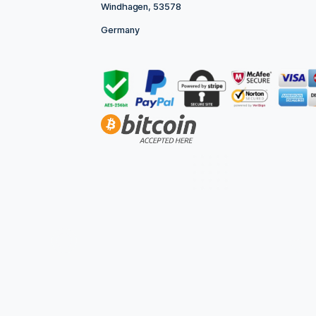
CONTACT INFORMATION
Bonsanto® Owner: Stefan Mueller
Niederwindhagener Str. 56
Windhagen, 53578
Germany