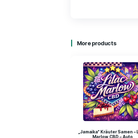
Description
Lieferumfang: 3
More products