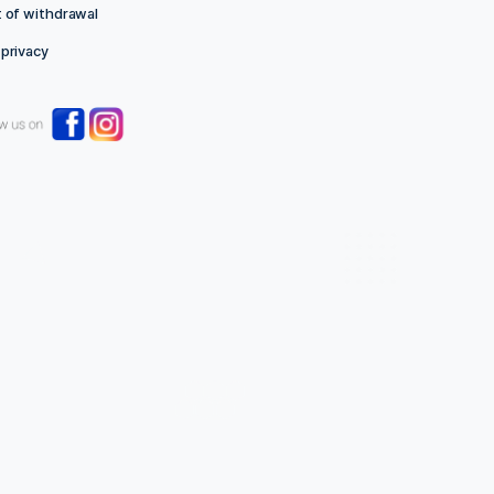
Links
Imprint
T&C
Right of withdrawal
Data privacy