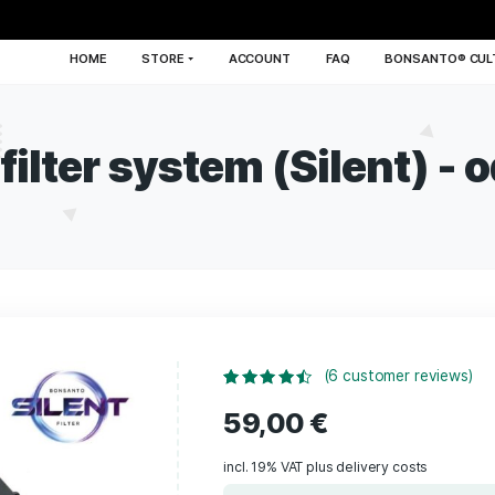
HOME
STORE
ACCOUNT
FA
on filter system (Sil
(
6
c
Rated
6
4.17
out of 5