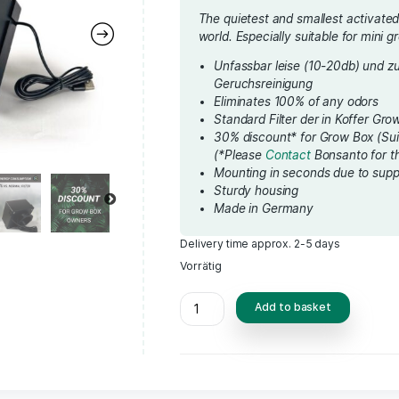
59,00
€
based on
customer
ratings
incl. 19% VAT
plus d
The quietest a
world. Especia
Unfassbar l
Geruchsrei
Eliminates
Standard Fi
30% discoun
(*Please
Co
Mounting in
Sturdy hou
Made in G
Delivery time appr
Vorrätig