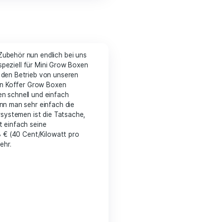
to basket
Aktivkohlefilter als Zubehör nun endlich bei uns
uf dem Markt. Er wurde speziell für Mini Grow Boxen
t er kaum hörbar, was den Betrieb von unseren
rd Filter, der bei allen Koffer Grow Boxen
innerhalb von Sekunden schnell und einfach
nderbauen. Dadurch kann man sehr einfach die
er herkömmlichen Filtersystemen ist die Tatsache,