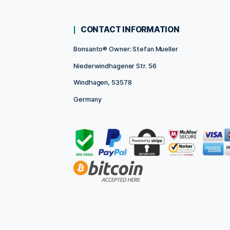
Holder pot - Gr
6,39
incl. 19%
plus deliver
Delivery time app
ADD TO 