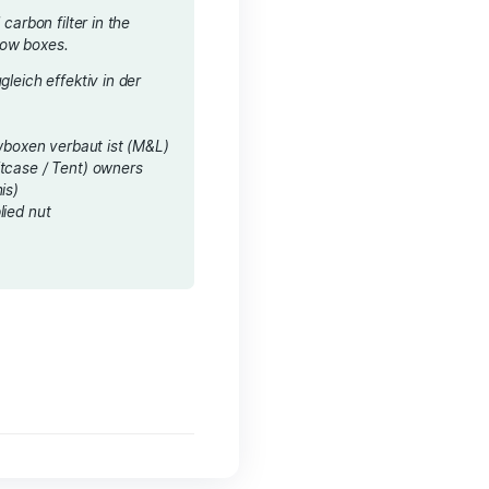
elivery costs
nd smallest activated carbon filter in the
lly suitable for mini grow boxes.
eise (10-20db) und zugleich effektiv in der
nigung
 100% of any odors
lter der in Koffer Growboxen verbaut ist (M&L)
t* for Grow Box (Suitcase / Tent) owners
ntact
Bonsanto for this)
 seconds due to supplied nut
sing
ermany
ox. 2-5 days