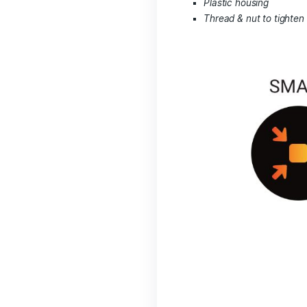
dass der Silent A
Stromkosten minim
Stunde / 12h Beli
Scope of delive
SILENT
Bonsa
Integrated ul
2 m USB con
High quality
Plastic hous
Thread & nut