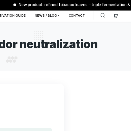
New product: refined tobacco leaves 
Q
BONSANTO® CULTIVATION GUIDE
NEWS / BLOG
C
ent) - odor neutraliz
ustomer reviews)