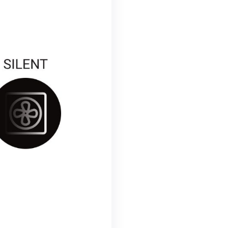
Dadurch kann man recht einfach seine
 pro Monat bei ca. 0,38 € (40 Cent/Kilowatt pro
lagen hier deutlich mehr.