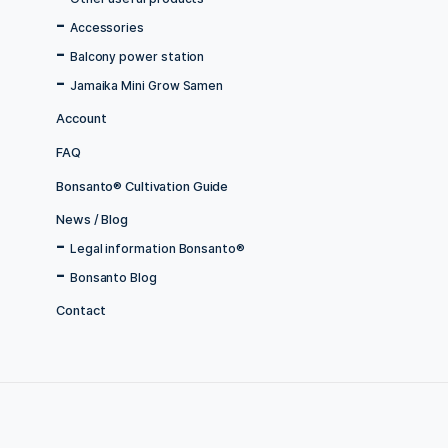
Menu
Home
store
All Articles
Tabakanbau
Tabakblätter
Bonsanto savings campaigns %
Grow Boxes
Equipment for increasing yield
Hydro cultivation