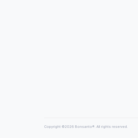
CONTACT INFORMATION
Bonsanto® Owner: Stefan Mueller
Niederwindhagener Str. 56
Windhagen, 53578
Germany