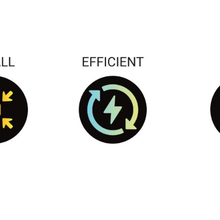
ktivkohlefilter sehr wenig Energie bzw. Strom verbraucht. 
ieren. Die Kosten für den Betrieb des Silent Filters liegen
chtungszeit). Im Vergleich verbrauchen herkömmliche Filteran
ry:
nto® activated carbon filter
tra quiet fan
nection cable
 Bonsanto SILENT activated carbon
ing
 to tighten