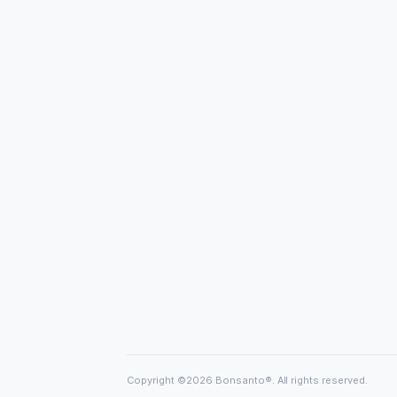
CONTACT INFORMATION
Bonsanto® Owner: Stefan Mueller
Niederwindhagener Str. 56
Windhagen, 53578
Germany