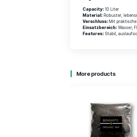
Großes 
Mit Abla
Stabil & 
Lebensmi
Einfach 
Handha
Specifi
Capacity:
10 Lit
Material:
Robuste
Verschluss:
Mit 
Einsatzbereich
Features:
Stabil