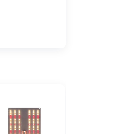
ür vielseitige Anwendungen
sierung ohne Verschütten
für hohe Belastbarkeit
 Wasser, Säfte, Öle & mehr
ragegriffe für komfortable