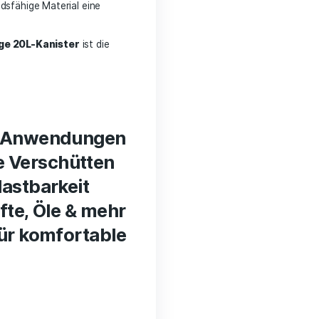
 die
sichere & einfache Lagerung von
 dieser robuste Kanister ideal für
Wasser,
 und ohne Verschütten entnehmen.
hrend das widerstandsfähige Material eine
rie
– dieser
vielseitige 20L-Kanister
ist die
n.