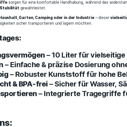
raktischem Ablasshahn.
off-Kanister mit Ablasshahn
ist die perfekte Lösung für
wertigem, lebensmittelechtem Kunststoff
, eignet sich
Reinigungsmittel, Öle & viele weitere Flüssigkeiten
.
schen Ablasshahns
lassen sich Flüssigkeiten kontrolliert
n Tragegriffe
sorgen für eine komfortable Handhabung, wä
it & hohe Stabilität
gewährleistet.
Einsatz
im Haushalt, Garten, Camping oder in der Indust
lle, die Flüssigkeiten sicher transportieren und lagern möchte
advantages: