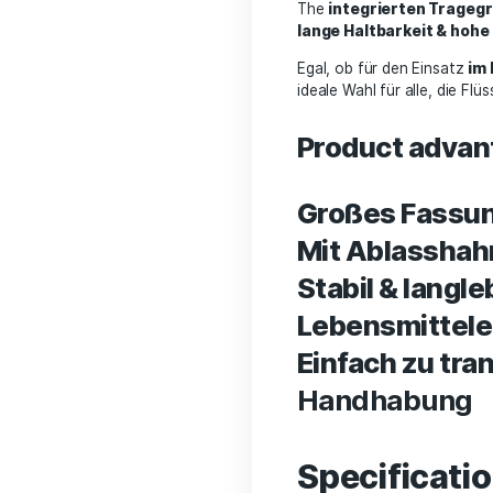
– mit p
Der
20L Kunstst
Flüssigkeiten
.
Made from
hoch
Flüssigdünger, 
Dank des
prakti
The
integrierte
lange Haltbarke
Egal, ob für den 
ideale Wahl für a
Product 