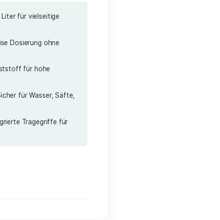
elivery costs
sungsvermögen
– 10 Liter für vielseitige
ahn
– Einfache & präzise Dosierung ohne
lebig
– Robuster Kunststoff für hohe
echt & BPA-frei
– Sicher für Wasser, Säfte,
ransportieren
– Integrierte Tragegriffe für
Handhabung