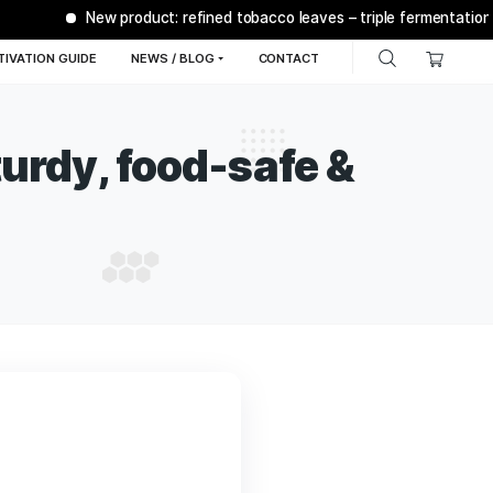
New product: refined tobacco leav
Q
BONSANTO® CULTIVATION GUIDE
NEWS / BLOG
C
 tap - Sturdy, food-s