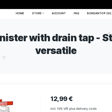
HOME
STORE
ACCOUNT
FA
ic canister with drain
versatile