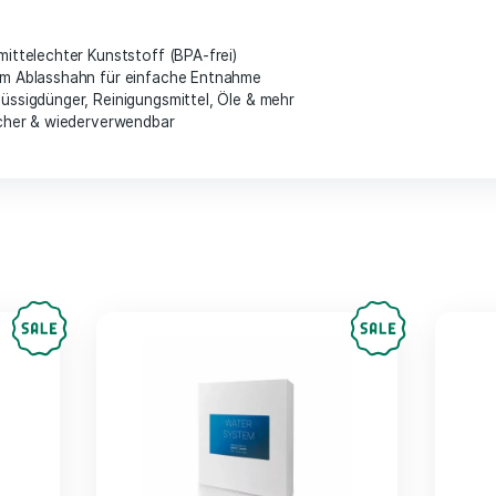
Fassungsvermögen
– 10 Liter f
sshahn
– Einfache & präzise Do
langlebig
– Robuster Kunststoff 
ttelecht & BPA-frei
– Sicher für
zu transportieren
– Integrierte T
bung
cations:
er
r, lebensmittelechter Kunststoff (BPA-frei)
praktischem Ablasshahn für einfache Entnahme
:
Wasser, Flüssigdünger, Reinigungsmittel, Öle & mehr
, auslaufsicher & wiederverwendbar