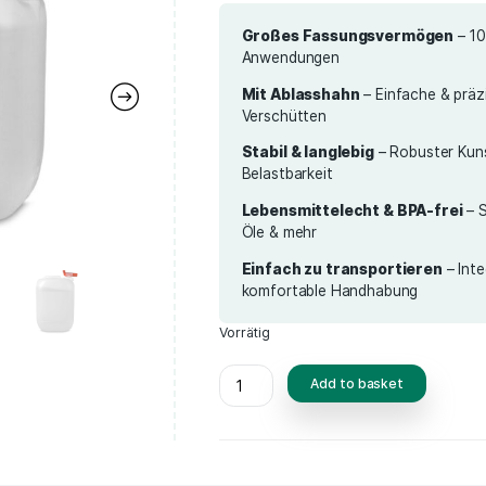
12,99
€
incl. 19% VAT
plus d
Großes Fas
Anwendungen
Mit Ablassh
Verschütten
Stabil & lang
Belastbarkeit
Lebensmittel
Öle & mehr
Einfach zu t
komfortable 
Vorrätig