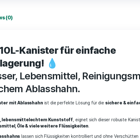
Add 
Reviews (0)
cher 10L-Kanister für einf
keitslagerung!
💧
ür Wasser, Lebensmittel, Re