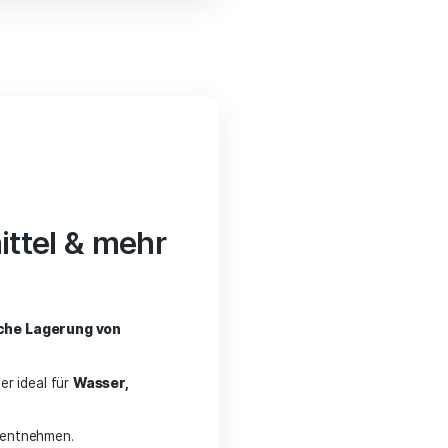
to basket
ache
inigungsmittel & mehr