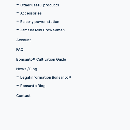
Menu
Home
store
All Articles
Tabakanbau
Tabakblätter
Bonsanto savings campaigns %
Grow Boxes
Equipment for increasing yield
Hydro cultivation