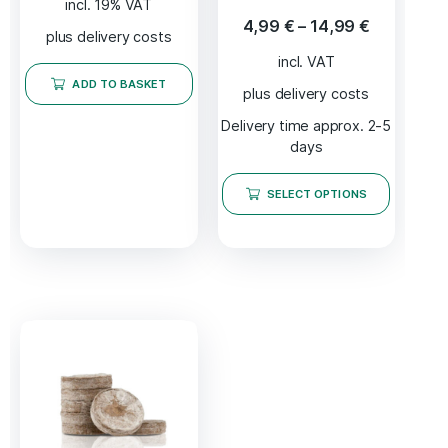
incl. 19% VAT
Rated
4,99
€
–
14,99
€
4.67
plus delivery costs
out of 5
incl. VAT
ADD TO BASKET
plus delivery costs
Delivery time approx. 2-5
days
SELECT OPTIONS